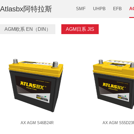
Atlasbx阿特拉斯
SMF
UHPB
EFB
A
AGM欧系 EN（DIN）
AGM日系 JIS
AX AGM S46B24R
AX AGM S55D23