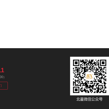
11
00）
们