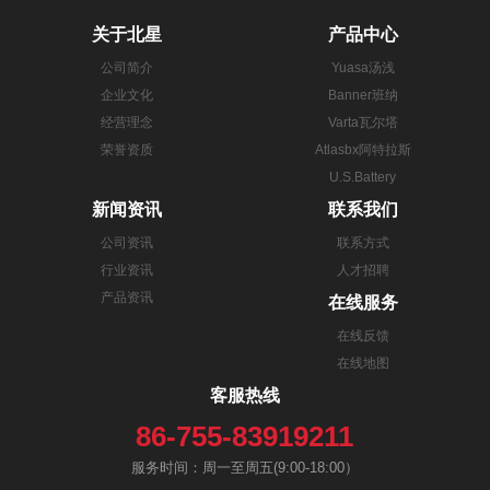
关于北星
产品中心
公司简介
Yuasa汤浅
企业文化
Banner班纳
经营理念
Varta瓦尔塔
荣誉资质
Atlasbx阿特拉斯
U.S.Battery
新闻资讯
联系我们
公司资讯
联系方式
行业资讯
人才招聘
产品资讯
在线服务
在线反馈
在线地图
客服热线
86-755-83919211
服务时间：周一至周五(9:00-18:00）