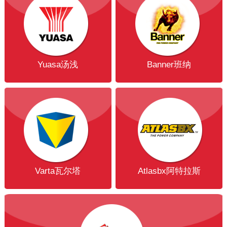
Yuasa汤浅
Banner班纳
Varta瓦尔塔
Atlasbx阿特拉斯