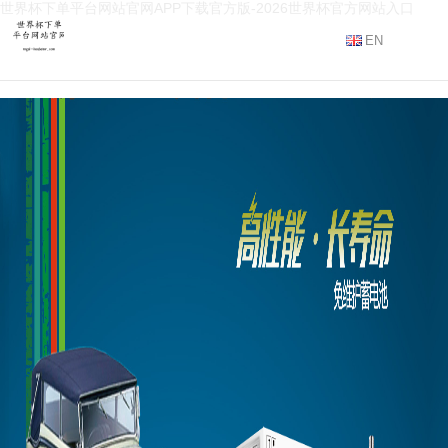
世界杯下单平台网站官网APP下载官方版-2026世界杯官方网站入口
EN