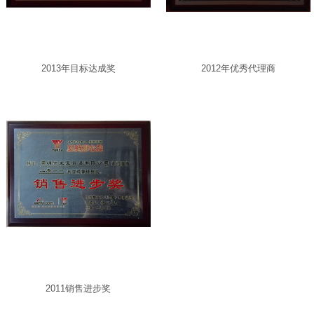
2013年目标达成奖
2012年优秀代理商
2011销售进步奖