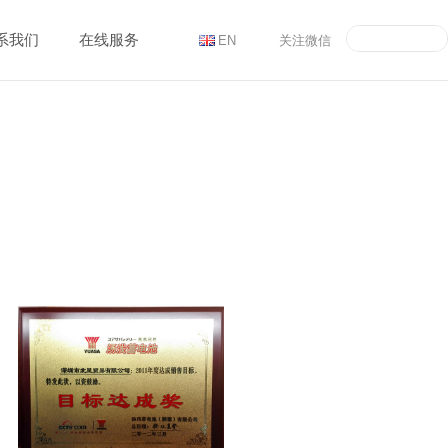
系我们
在线服务
EN
关注微信