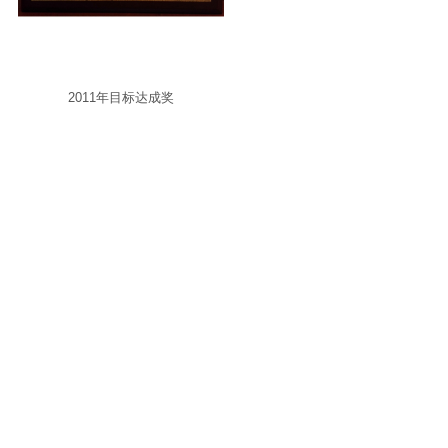
2011年目标达成奖