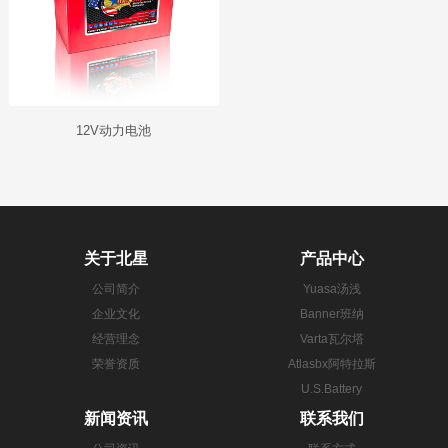
12V动力电池
关于北星
产品中心
公司简介
Yuasa汤浅
企业文化
Banner班纳
经营理念
Varta瓦尔塔
荣誉资质
Atlasbx阿特拉斯
U.S.Battery
新闻资讯
联系我们