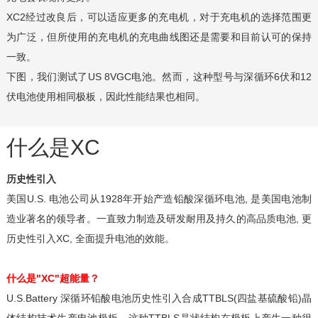
XC2经过改良后，可以适应更多的充电机，对于充电机的选择范围更
为广泛，但所使用的充电机的充电曲线图还是需要和目前认可的保持
一致。
下图，我们测试了US 8VGC电池。然而，这种型号与深循环6伏和12
伏电池使用相同极板，因此性能结果也相同。
什么是XC
历史性引入
美国U.S. 电池公司从1928年开始产造铅酸深循环电池, 是美国电池制
造业著名的领导者。一直致力制造及研发耐用及持久的高品质电池, 更
历史性引入XC, 全面提升电池的效能。
什么是"XC"超能量？
U.S.Battery 深循环铅酸电池历史性引入合成TTBLS(四盐基硫酸铅)晶
体结构技术生产电池极板。这种TTBLS晶状结构在极板上产生一种很