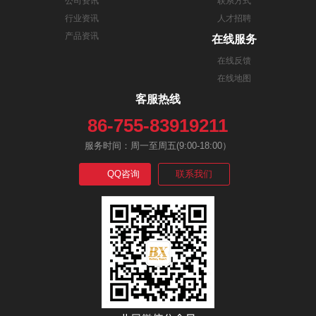
公司资讯
联系方式
行业资讯
人才招聘
产品资讯
在线服务
在线反馈
在线地图
客服热线
86-755-83919211
服务时间：周一至周五(9:00-18:00）
QQ咨询
联系我们