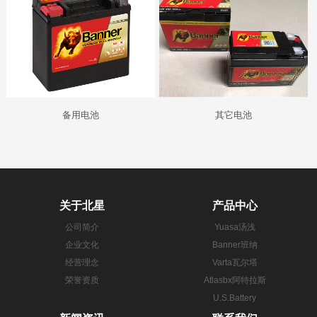
备用电池
其它电池
关于北星
产品中心
公司简介
Yuasa汤浅
企业文化
Banner班纳
经营理念
Varta瓦尔塔
荣誉资质
Atlasbx阿特拉斯
U.S.Battery