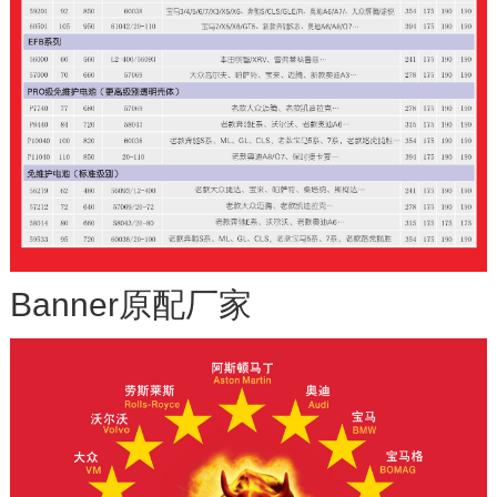
Certificate Ex Conformity
Certificate EX Prototype
Konformität D
Baumuster D
Banner原配厂家
2015最佳家族企业
奥地利重点企业