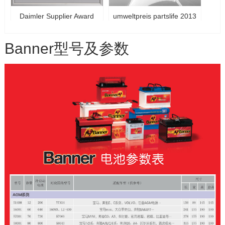
Daimler Supplier Award
umweltpreis partslife 2013
2015_Zertifikat
Banner型号及参数
GTÜ Seal of Approval 2016
GTÜ Seal of Approval 2016