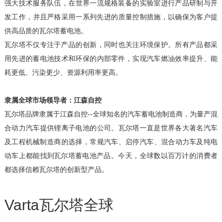
强大技术服务队伍，在世界一流规格装备的实验室进行产品研制与开
发工作，并且严格采用一系列先进的质量控制措施，以确保为客户提
供高品质的瓦尔塔蓄电池。
瓦尔塔不仅专注于产品的创新，同时也关注环境保护。所有产品都采
用先进的蓄电池技术和环保的内部零件，实现汽车燃油效率提升、能
耗更低、污染更少、资源利用率更高。
隶属全球市场领导者：江森自控
瓦尔塔品牌隶属于江森自控--全球知名的汽车蓄电池制造商，为量产混
合动力汽车提供锂离子电池的公司。瓦尔塔一直是世界各大著名汽车
及工程机械制造商的选择，常规汽车、启停汽车、混合动力车及纯电
动车上都能找到瓦尔塔蓄电池产品。今天，全球数以百万计的消费者
都选择信赖瓦尔塔的创新型产品。
Varta瓦尔塔全球