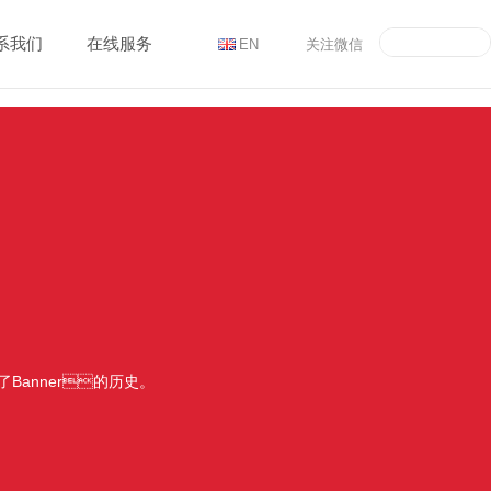
系我们
在线服务
EN
关注微信
Banner的历史。