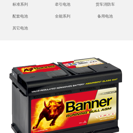
标准系列
牵引电池
货车消防车
配套电池
全能系列
备用电池
其它电池