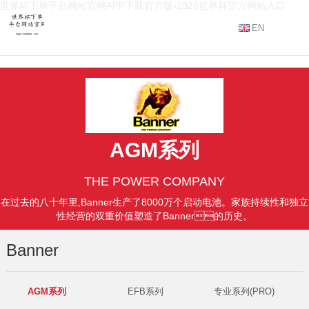
世界杯下单平台网站官网APP下载官方版-2026世界杯官方网站入口
EN
AGM系列
THE POWER COMPANY
在过去的八十年里,Banner生产了8000万个启动电池。家族持续性和独立
性经营的双重价值塑造了Banner的历史。
Banner
AGM系列
EFB系列
专业系列(PRO)