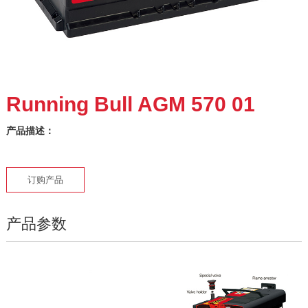
Running Bull AGM 570 01
产品描述：
订购产品
产品参数