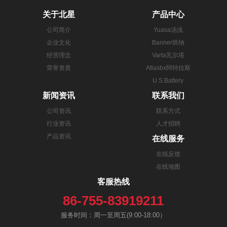
关于北星
产品中心
公司简介
Yuasa汤浅
企业文化
Banner班纳
经营理念
Varta瓦尔塔
荣誉资质
Atlasbx阿特拉斯
U.S.Battery
新闻资讯
联系我们
公司资讯
联系方式
行业资讯
人才招聘
产品资讯
在线服务
在线反馈
在线地图
客服热线
86-755-83919211
服务时间：周一至周五(9:00-18:00）