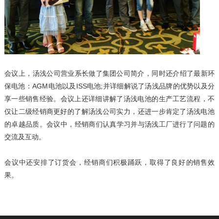
会议上，汤浅公司营业系长做了集团公司简介，同时还介绍了最新环
保电池：AGM电池以及ISS电池;并详细解说了汤浅品牌的优势以及分
享一些销售经验。会议上还详细讲解了汤浅电池的生产工艺流程，不
仅让二级经销商更好的了解汤浅公司实力，还进一步肯定了汤浅电池
的卓越品质。会议中，经销商们认真学习并与汤浅工厂进行了问题的
交流及互动。
会议中还安排了订货会，经销商们积极踊跃，取得了良好的销售效
果。