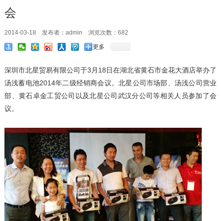
会
2014-03-18 发布者：admin 浏览次数：
682
更多
深圳市北星贸易有限公司于3月18日在湖北省黄石市金花大酒店举办了
汤浅蓄电池2014年二级经销商会议。北星公司市场部、汤浅公司营业
部、黄石卓金工贸公司以及北星公司武汉分公司等相关人员参加了会
议。